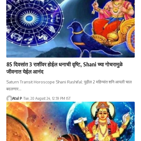
85 दिवसांत 3 राशींवर होईल धनाची वृष्टि, Shani च्या गोचरामुळे
जीवनात येईल आनंद
Saturn Transit Horoscope Shani Rashifal: पुढील 2 महिन्यांत शनि आपली चाल
बदलणार…
Atul P
Tue, 20 August 24, 12:59 PM IST