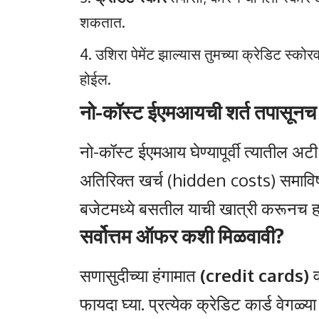
शकतात.
उशिरा पेमेंट झाल्यास तुमच्या क्रेडिट स्
होईल.
नो-कॉस्ट ईएमआयची शर्त तपासूनच प
नो-कॉस्ट ईएमआय घेण्यापूर्वी त्यातील अ
अतिरिक्त खर्च (hidden costs) समाविष्ट 
बजेटमध्ये बसतील याची खात्री करूनच हा 
सर्वोत्तम ऑफर कशी मिळवावी?
सणासुदीच्या हंगामात
(credit cards)
व
फायदा घ्या. प्रत्येक क्रेडिट कार्ड वेगळ्य