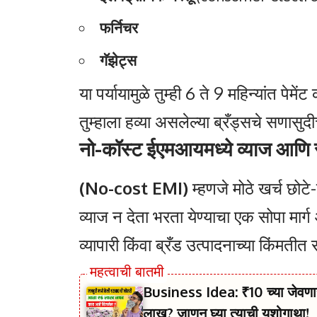
फर्निचर
गॅझेट्स
या पर्यायामुळे तुम्ही 6 ते 9 महिन्यांत पेमे
तुम्हाला हव्या असलेल्या ब्रँड्सचे सणासुद
नो-कॉस्ट ईएमआयमध्ये व्याज आण
(No-cost EMI)
म्हणजे मोठे खर्च छोटे-
व्याज न देता भरता येण्याचा एक सोपा मार्
व्यापारी किंवा ब्रँड उत्पादनाच्या किंमतीत
Business Idea: ₹10 च्या जेवण
लाख? जाणून घ्या त्याची यशोगाथा!