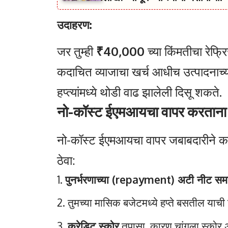
उदाहरण:
जर तुम्ही
₹40,000
च्या किंमतीचा रेफ
कदाचित व्याजाचा खर्च आधीच उत्पादनाच्य
हप्त्यांमध्ये थोडी वाढ झालेली दिसू शकते.
नो-कॉस्ट ईएमआयचा वापर करताना
नो-कॉस्ट ईएमआयचा वापर जबाबदारीने करण
ठेवा:
पुनर्भरणाच्या (repayment) अटी नीट समज
तुमच्या मासिक बजेटमध्ये हप्ते बसतील याची
क्रेडिट स्कोर
तपासा, कारण चांगला स्कोर अ